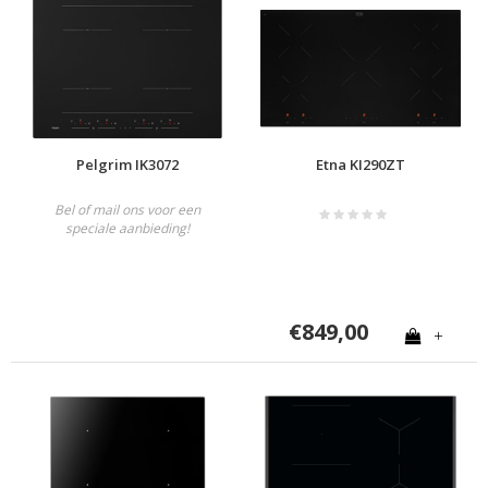
Pelgrim IK3072
Etna KI290ZT
Bel of mail ons voor een
speciale aanbieding!
€849,00
+