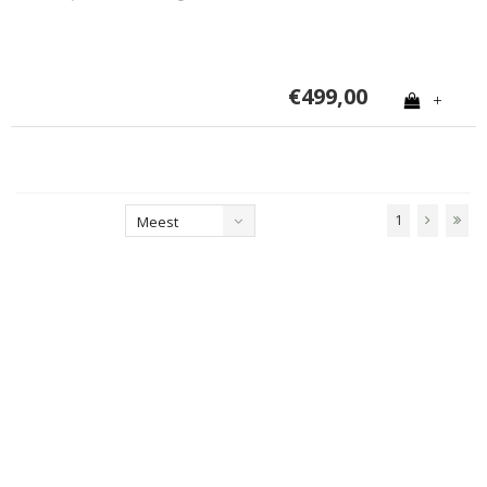
€499,00
+
1
Meest
bekeken