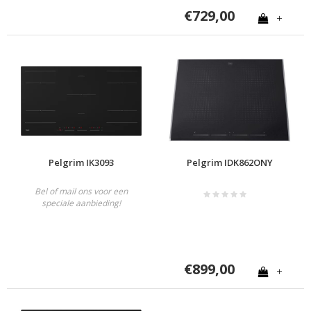
€729,00
+
Pelgrim IK3093
Pelgrim IDK862ONY
Bel of mail ons voor een
speciale aanbieding!
€899,00
+