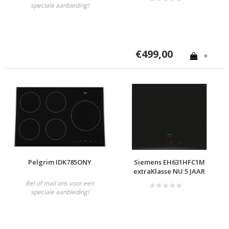
speciale aanbieding!
€499,00
+
Pelgrim IDK785ONY
Siemens EH631HFC1M
extraKlasse NU 5 JAAR
GARANTIE
Bel of mail ons voor een
speciale aanbieding!