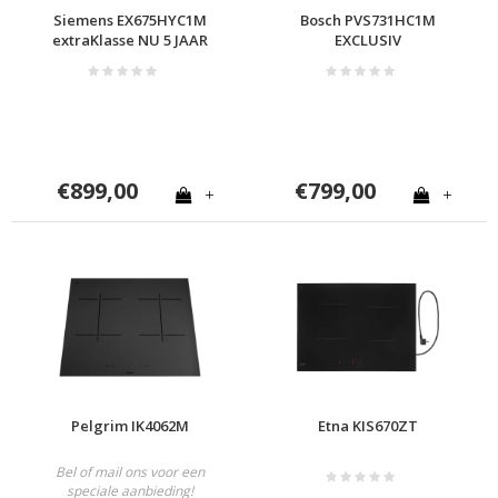
Siemens EX675HYC1M
Bosch PVS731HC1M
extraKlasse NU 5 JAAR
EXCLUSIV
GARANTIE
€899,00
€799,00
+
+
Pelgrim IK4062M
Etna KIS670ZT
Bel of mail ons voor een
speciale aanbieding!