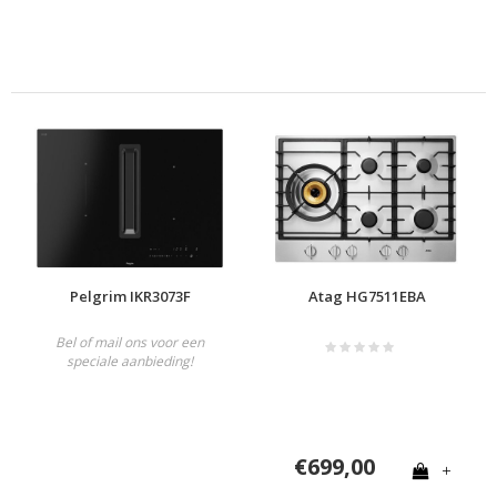
Pelgrim IKR3073F
Atag HG7511EBA
Bel of mail ons voor een
speciale aanbieding!
€699,00
+