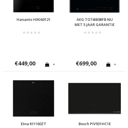
Hananto HIKI60121
AEG TO74IB0BFB NU
MET 5 JAAR GARANTIE
€449,00
€699,00
+
+
Etna KI1160ZT
Bosch PIV931HC1E