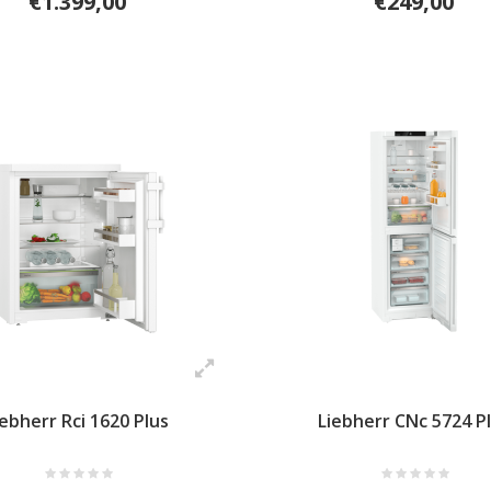
€1.399,00
€249,00
iebherr Rci 1620 Plus
Liebherr CNc 5724 P