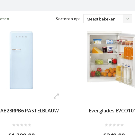
ucten
Sorteren op:
Meest bekeken
FAB28RPB6 PASTELBLAUW
Everglades EVCO10