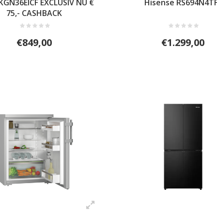
KGN36EICF EXCLUSIV NU €
Hisense RS694N4T
75,- CASHBACK
€849,00
€1.299,00