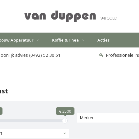
bouw Apparatuur
Koffie & Thee
Acties
oonlijk advies (0492) 52 30 51
Professionele in
ast
€ 3500
Merken
rt