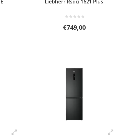
FE
Liebherr Rsdci 1621 Plus
€749,00