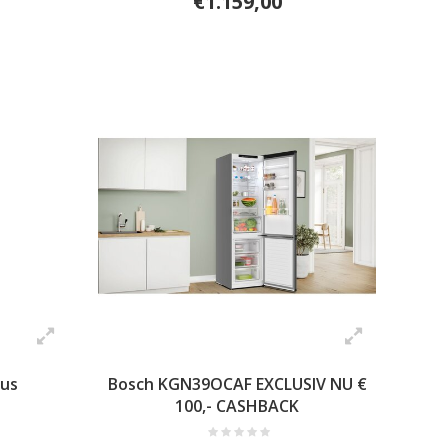
€1.159,00
lus
Bosch KGN39OCAF EXCLUSIV NU €
100,- CASHBACK