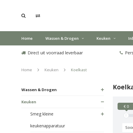
Home
Wassen & Drogen
Keuken
In
Direct uit voorraad leverbaar
Pers
Home
Keuken
Koelkast
Koelk
Wassen & Drogen
Keuken
€ 0
Smeg kleine
keukenapparatuur
Soo