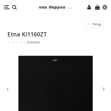
0
Terug
Etna KI1160ZT
0 reviews