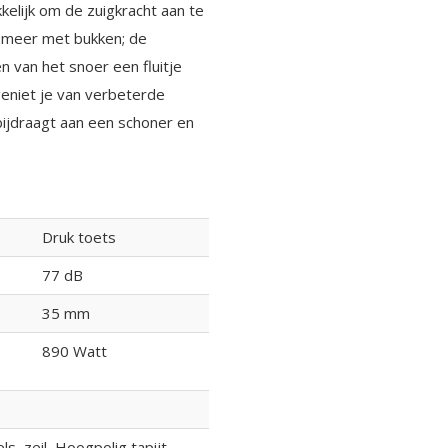
elijk om de zuigkracht aan te
 meer met bukken; de
 van het snoer een fluitje
geniet je van verbeterde
bijdraagt aan een schoner en
Druk toets
77 dB
35 mm
890 Watt
ls, zeil, Hoogpolig tapijt,