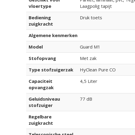
vloertype
Laagpolig tapijt
Bediening
Druk toets
zuigkracht
Algemene kenmerken
Model
Guard M1
Stofopvang
Met zak
Type stofzuigerzak
HyClean Pure CO
Capaciteit
4,5 Liter
opvangzak
Geluidsniveau
77 dB
stofzuiger
Regelbare
zuigkracht
Telescopische steel