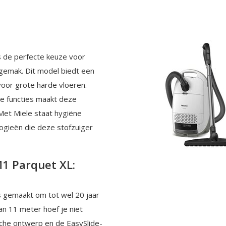
s de perfecte keuze voor
sgemak. Dit model biedt een
oor grote harde vloeren.
jke functies maakt deze
et Miele staat hygiëne
logieën die deze stofzuiger
M1 Parquet XL:
s gemaakt om tot wel 20 jaar
n 11 meter hoef je niet
che ontwerp en de EasySlide-