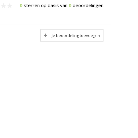
0
sterren op basis van
0
beoordelingen
Je beoordeling toevoegen