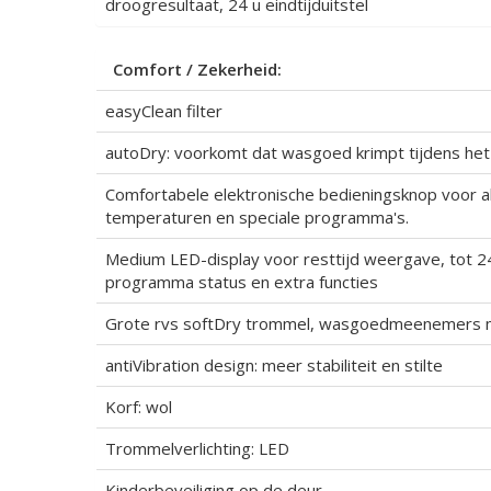
droogresultaat, 24 u eindtijduitstel
Comfort / Zekerheid:
easyClean filter
autoDry: voorkomt dat wasgoed krimpt tijdens he
Comfortabele elektronische bedieningsknop voor 
temperaturen en speciale programma's.
Medium LED-display voor resttijd weergave, tot 24
programma status en extra functies
Grote rvs softDry trommel, wasgoedmeenemers m
antiVibration design: meer stabiliteit en stilte
Korf: wol
Trommelverlichting: LED
Kinderbeveiliging op de deur