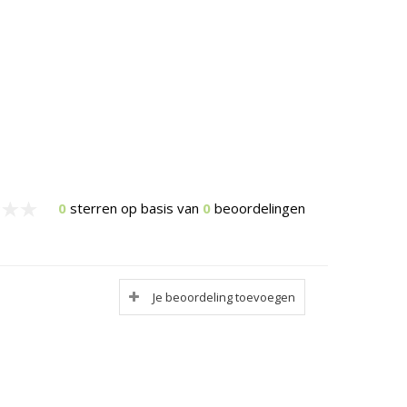
0
sterren op basis van
0
beoordelingen
Je beoordeling toevoegen