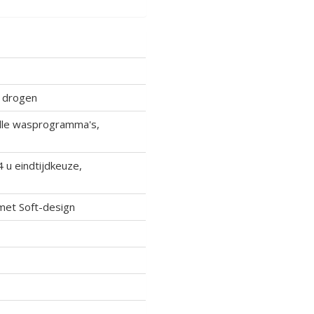
t drogen
alle wasprogramma's,
 u eindtijdkeuze,
et Soft-design