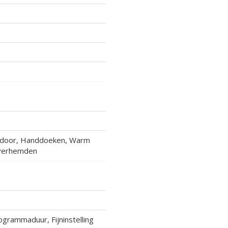
Outdoor, Handdoeken, Warm
/overhemden
ogrammaduur, Fijninstelling