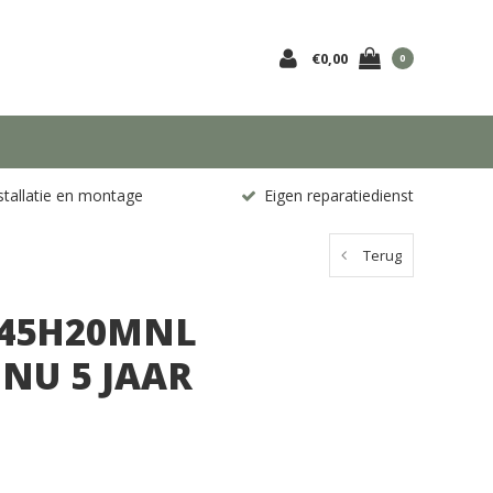
€0,00
0
stallatie en montage
Eigen reparatiedienst
Terug
T45H20MNL
 NU 5 JAAR