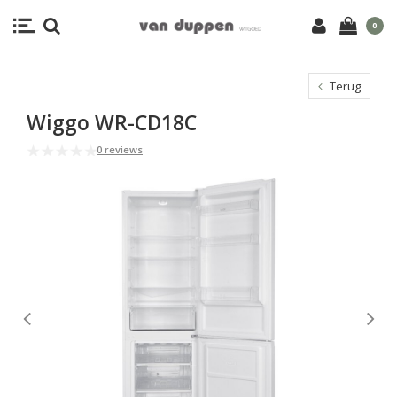
0
Terug
Wiggo WR-CD18C
0 reviews