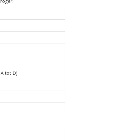
droger.
 A tot D)