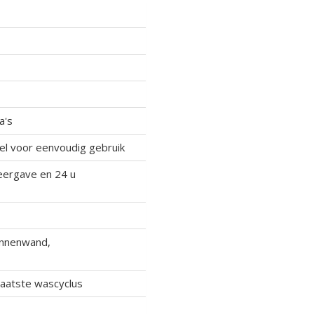
a's
el voor eenvoudig gebruik
weergave en 24 u
innenwand,
laatste wascyclus