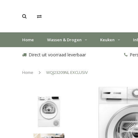
Home
Wassen & Drogen
Keuken
In
Direct uit voorraad leverbaar
Pers
Home
WQJ23209NL EXCLUSIV