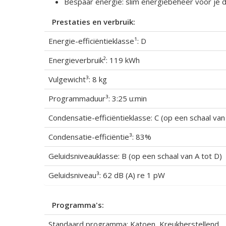
Bespaar energie: slim energiebeheer voor je 
Prestaties en verbruik:
Energie-efficiëntieklasse¹: D
Energieverbruik²: 119 kWh
Vulgewicht³: 8 kg
Programmaduur³: 3:25 u:min
Condensatie-efficiëntieklasse: C (op een schaal van
Condensatie-efficiëntie³: 83%
Geluidsniveauklasse: B (op een schaal van A tot D)
Geluidsniveau³: 62 dB (A) re 1 pW
Programma's:
Standaard programma: Katoen, Kreukherstellend