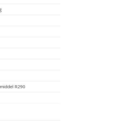
g
lmiddel R290