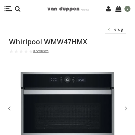
0
Terug
Whirlpool WMW47HMX
0 reviews