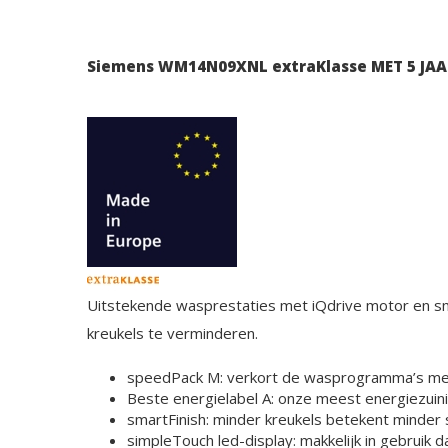
Siemens WM14N09XNL extraKlasse MET 5 JA
Uitstekende wasprestaties met iQdrive motor en 
kreukels te verminderen.
speedPack M: verkort de wasprogramma’s me
Beste energielabel A: onze meest energiezuin
smartFinish: minder kreukels betekent minder s
simpleTouch led-display: makkelijk in gebruik d