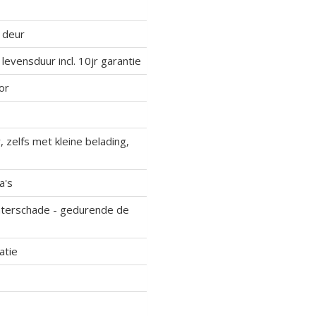
 deur
 levensduur incl. 10jr garantie
or
, zelfs met kleine belading,
a's
waterschade - gedurende de
atie