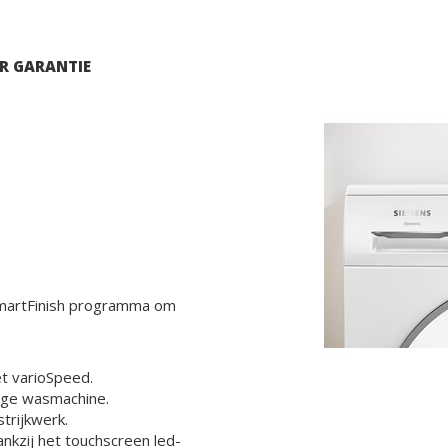
AR GARANTIE
smartFinish programma om
t varioSpeed.
ige wasmachine.
trijkwerk.
ankzij het touchscreen led-