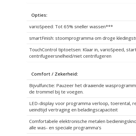
Opties:
varioSpeed: Tot 65% sneller wassen***
smartFinish: stoomprogramma om droge kledingst
TouchControl tiptoetsen: Klaar in, varioSpeed, start
centrifugeersnelheid/niet centrifugeren
Comfort / Zekerheid:
Bijvulfunctie: Pauzeer het draaiende wasprogram
de trommel bij te voegen.
LED-display voor programma verloop, toerental, r
ueindtijd vertraging en beladingscapaciteit
Comfortabele elektronische metalen bedieningskno
alle was- en speciale programma's