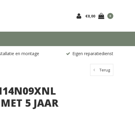
€0,00
0
stallatie en montage
Eigen reparatiedienst
Terug
M14N09XNL
 MET 5 JAAR