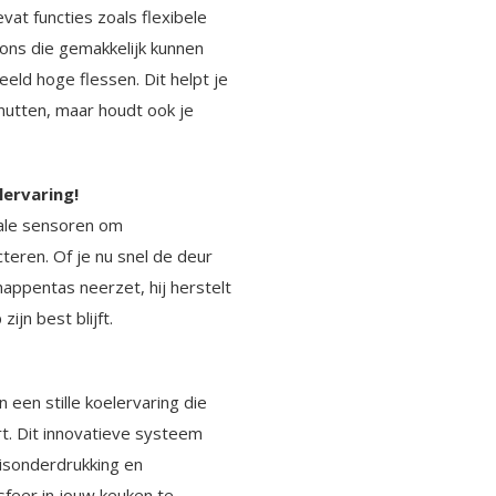
at functies zoals flexibele
kons die gemakkelijk kunnen
eld hoge flessen. Dit helpt je
nutten, maar houdt ook je
lervaring!
ale sensoren om
eren. Of je nu snel de deur
appentas neerzet, hij herstelt
ijn best blijft.
een stille koelervaring die
rt. Dit innovatieve systeem
isonderdrukking en
sfeer in jouw keuken te