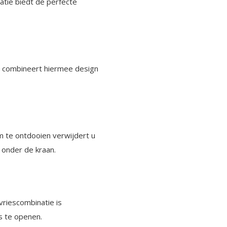
atie biedt de perfecte
n combineert hiermee design
m te ontdooien verwijdert u
 onder de kraan.
vriescombinatie is
s te openen.