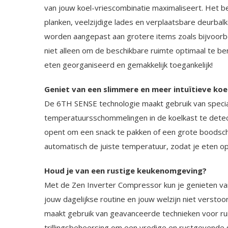
van jouw koel-vriescombinatie maximaliseert. Het bev
planken, veelzijdige lades en verplaatsbare deurbal
worden aangepast aan grotere items zoals bijvoorbe
niet alleen om de beschikbare ruimte optimaal te be
eten georganiseerd en gemakkelijk toegankelijk!
Geniet van een slimmere en meer intuïtieve koe
De 6TH SENSE technologie maakt gebruik van speci
temperatuursschommelingen in de koelkast te detect
opent om een ​​snack te pakken of een grote boodsch
automatisch de juiste temperatuur, zodat je eten op z
Houd je van een rustige keukenomgeving?
Met de Zen Inverter Compressor kun je genieten van 
jouw dagelijkse routine en jouw welzijn niet verstoo
maakt gebruik van geavanceerde technieken voor ru
trillingsbeheersing om een ​​vredige en rustgevende 