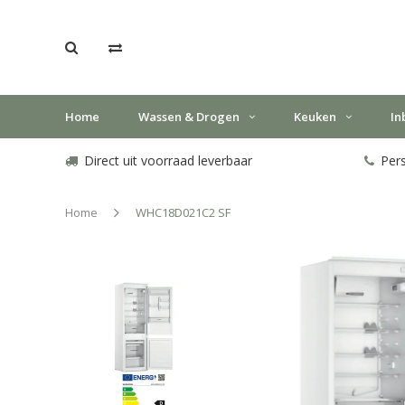
Home
Wassen & Drogen
Keuken
In
Direct uit voorraad leverbaar
Pers
Home
WHC18D021C2 SF