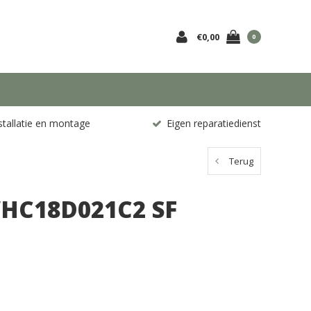
€0,00
0
stallatie en montage
Eigen reparatiedienst
Terug
WHC18D021C2 SF