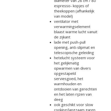
diameter van 28 cm / 80
espresso- kopjes of
theekoppen (afhankelijk
van model)
ventilator met
verwarmingselement
blaast warme lucht vanuit
de zijkant
lade met push-pull
opening, anti-slipmat en
telescopische geleiding
hetelucht systeem voor
het gelijkmatig
opwarmen van divers
opgestapeld
serviesgoed, het
warmhouden en
ontdooien van gerechten
en het laten rijzen van
deeg
ook geschikt voor slow
cooking/langzaam garen