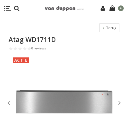
0
Terug
Atag WD1711D
0 reviews
ACTIE