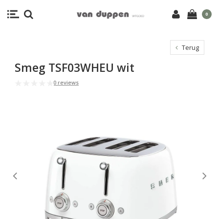
0
Terug
Smeg TSF03WHEU wit
0 reviews