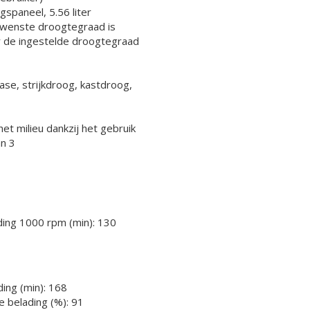
spaneel, 5.56 liter
ewenste droogtegraad is
r de ingestelde droogtegraad
ase, strijkdroog, kastdroog,
het milieu dankzij het gebruik
n 3
ing 1000 rpm (min): 130
ing (min): 168
e belading (%): 91