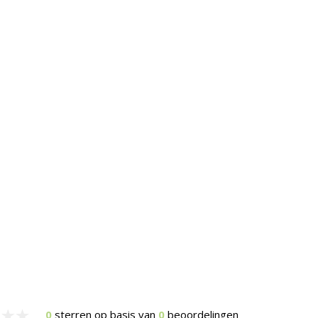
0
sterren op basis van
0
beoordelingen