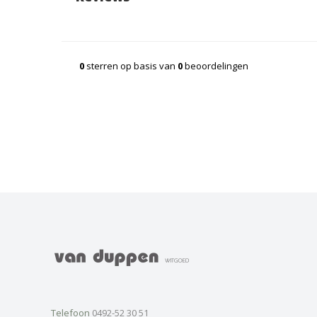
0
sterren op basis van
0
beoordelingen
Telefoon
0492-52 30 51