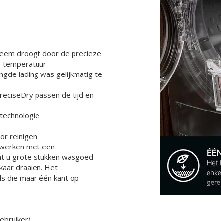
eem droogt door de precieze
de temperatuur
de lading was gelijkmatig te
eciseDry passen de tijd en
technologie
or reinigen
 werken met een
t u grote stukken wasgoed
kaar draaien. Het
ls die maar één kant op
ebruiker)