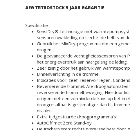
AEG TR7ROSTOCK 5 JAAR GARANTIE
Specificatie
SensiDry®-technologie met warmtepompsyst
sensoren uw kleding op slechts de helft van 
Gebruik het MixDry-programma om een gemeng
drogen
De geavanceerde vochtigheidssensoren van Pr
het energieverbruik aan naargelang de lading.
Zeer zuinig door het gebruik van warmtepomp
Binnenverlichting in de trommel
Indicaties voor: zeef, reservoir legen, Condens
Reverserende trommel: Alle droogautomaten
reverserende trommelbeweging. Hierdoor kun
drogen met een verminderde kans op het in el
droogresultaat is gelijkmatiger dan bij tromme
draaien.
Extra tijdgestuurde droogprogramma’s
AutoOff met Zero Stand-by
Deurscharnieren: rechts (verwisselbaar door g