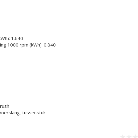
kWh): 1.640
ding 1000 rpm (kWh): 0.840
brush
voerslang, tussenstuk