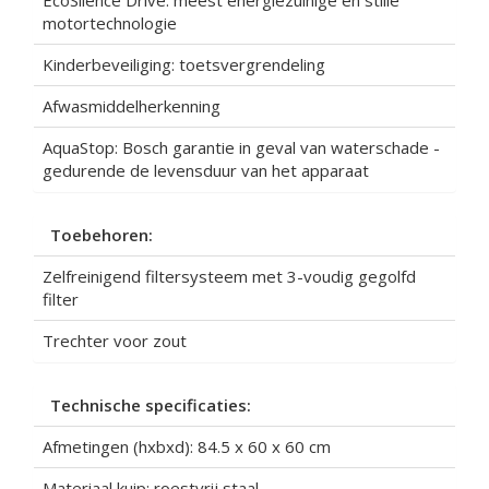
EcoSilence Drive: meest energiezuinige en stille
motortechnologie
Kinderbeveiliging: toetsvergrendeling
Afwasmiddelherkenning
AquaStop: Bosch garantie in geval van waterschade -
gedurende de levensduur van het apparaat
Toebehoren:
Zelfreinigend filtersysteem met 3-voudig gegolfd
filter
Trechter voor zout
Technische specificaties:
Afmetingen (hxbxd): 84.5 x 60 x 60 cm
Materiaal kuip: roestvrij staal