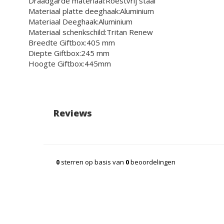
Draadgarde materiaal:
Roestvrij staal
Materiaal platte deeghaak:
Aluminium
Materiaal Deeghaak:
Aluminium
Materiaal schenkschild:
Tritan Renew
Breedte Giftbox:
405 mm
Diepte Giftbox:
245 mm
Hoogte Giftbox:
445mm
Reviews
0
sterren op basis van
0
beoordelingen