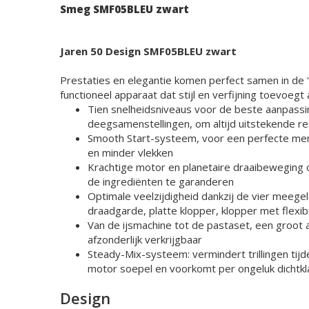
Smeg SMF05BLEU zwart
Jaren 50 Design SMF05BLEU zwart
Prestaties en elegantie komen perfect samen in de 
functioneel apparaat dat stijl en verfijning toevoegt
Tien snelheidsniveaus voor de beste aanpassi
deegsamenstellingen, om altijd uitstekende r
Smooth Start-systeem, voor een perfecte meng
en minder vlekken
Krachtige motor en planetaire draaibeweging
de ingrediënten te garanderen
Optimale veelzijdigheid dankzij de vier meege
draadgarde, platte klopper, klopper met flexi
Van de ijsmachine tot de pastaset, een groot 
afzonderlijk verkrijgbaar
Steady-Mix-systeem: vermindert trillingen tij
motor soepel en voorkomt per ongeluk dichtk
Design