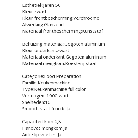
Esthetiek:
Jaren 50
Kleur:zwart
Kleur frontbescherming:
Verchroomd
Afwerking:
Glanzend
Materiaal frontbescherming:
Kunststof
Behuizing materiaal:
Gegoten aluminium
Kleur onderkant:zwart
Materiaal onderkant:
Gegoten aluminium
Materiaal mengkom:
Roestvrij staal
Categorie:
Food Preparation
Familie:
Keukenmachine
Type:
Keukenmachine full color
Vermogen: 1000 watt
Snelheden:
10
Smooth start functie:
Ja
Capaciteit kom:
4,8 L
Handvat mengkom:
Ja
Anti-slip voetjes:
Ja