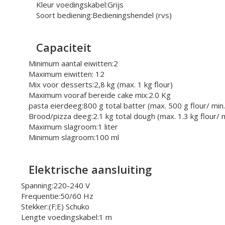
Kleur voedingskabel:
Grijs
Soort bediening:
Bedieningshendel (rvs)
Capaciteit
Minimum aantal eiwitten:
2
Maximum eiwitten: 12
Mix voor desserts:
2,8 kg (max. 1 kg flour)
Maximum vooraf bereide cake mix:
2.0 Kg
pasta eierdeeg:
800 g total batter (max. 500 g flour/ min
Brood/pizza deeg:
2.1 kg total dough (max. 1.3 kg flour/
Maximum slagroom:
1 liter
Minimum slagroom:
100 ml
Elektrische aansluiting
Spanning:
220-240 V
Frequentie:
50/60 Hz
Stekker:
(F;E) Schuko
Lengte voedingskabel:
1 m