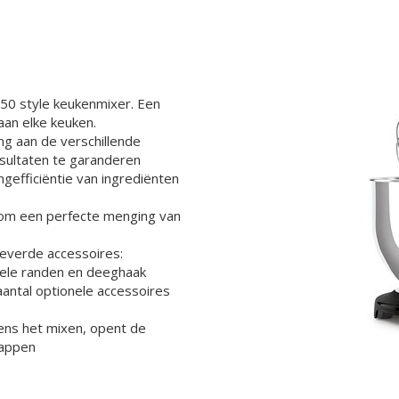
'50 style keukenmixer. Een
 aan elke keuken.
ng aan de verschillende
esultaten te garanderen
efficiëntie van ingrediënten
 om een perfecte menging van
leverde accessoires:
bele randen en deeghaak
aantal optionele accessoires
dens het mixen, opent de
lappen