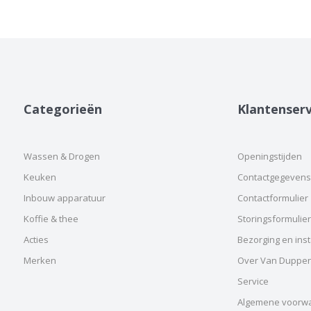
Categorieën
Klantenserv
Wassen & Drogen
Openingstijden
Keuken
Contactgegevens
Inbouw apparatuur
Contactformulier
Koffie & thee
Storingsformulier
Acties
Bezorging en insta
Merken
Over Van Duppe
Service
Algemene voorw