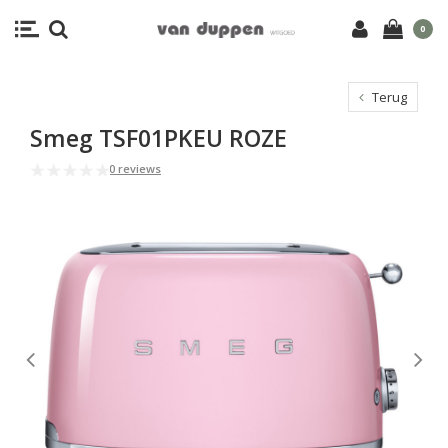
0
Terug
Smeg TSF01PKEU ROZE
0 reviews