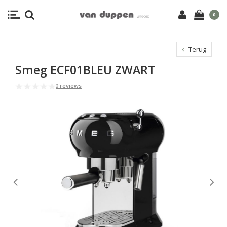
0
Terug
Smeg ECF01BLEU ZWART
0 reviews