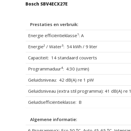
Bosch SBV4ECX27E
Prestaties en verbruik:
Energie efficiëntieklasse¹: A
Energie² / Water³: 54 kWh / 9 liter
Capaciteit: 14 standaard couverts
Programmaduur⁴: 4:30 (u:min)
Geluidsniveau: 42 dB(A) re 1 pW
Geluidsniveau (extra stil programma): 41 dB(A) re
Geluidsefficiëntieklasse: B
Algemene informatie:
6 Programma's: Eco 50 °C, Auto 45-65 °C, Intensief 