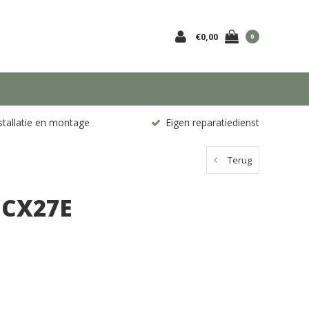
€0,00
0
stallatie en montage
Eigen reparatiedienst
Terug
ECX27E