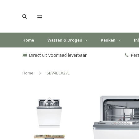
Home
Wassen & Drogen
Keuken
In
Direct uit voorraad leverbaar
Pers
Home
SBV4ECX27E