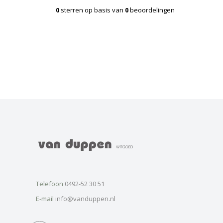
0
sterren op basis van
0
beoordelingen
Telefoon
0492-52 30 51
E-mail
info@vanduppen.nl