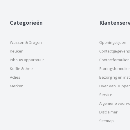
Categorieën
Klantenserv
Wassen & Drogen
Openingstijden
Keuken
Contactgegevens
Inbouw apparatuur
Contactformulier
Koffie & thee
Storingsformulier
Acties
Bezorging en insta
Merken
Over Van Duppe
Service
Algemene voorw
Disclaimer
Sitemap