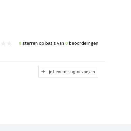
0
sterren op basis van
0
beoordelingen
Je beoordeling toevoegen