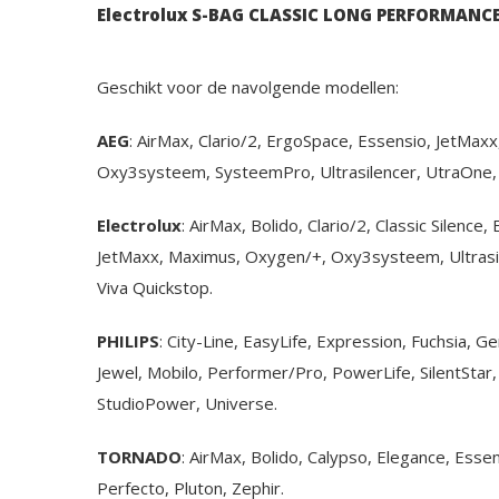
Electrolux S-BAG CLASSIC LONG PERFORMANC
Geschikt voor de navolgende modellen:
AEG
: AirMax, Clario/2, ErgoSpace, Essensio, JetMa
Oxy3systeem, SysteemPro, Ultrasilencer, UtraOne, V
Electrolux
: AirMax, Bolido, Clario/2, Classic Silence
JetMaxx, Maximus, Oxygen/+, Oxy3systeem, Ultrasil
Viva Quickstop.
PHILIPS
: City-Line, EasyLife, Expression, Fuchsia, 
Jewel, Mobilo, Performer/Pro, PowerLife, SilentStar, 
StudioPower, Universe.
TORNADO
: AirMax, Bolido, Calypso, Elegance, Esse
Perfecto, Pluton, Zephir.