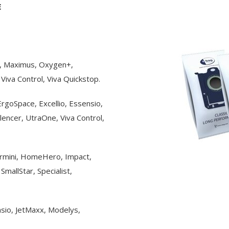
E
xx, Maximus, Oxygen+,
iva Control, Viva Quickstop.
, ErgoSpace, Excellio, Essensio,
encer, UtraOne, Viva Control,
Germini, HomeHero, Impact,
SmallStar, Specialist,
nsio, JetMaxx, Modelys,