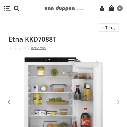
0
Terug
Etna KKD7088T
0 reviews