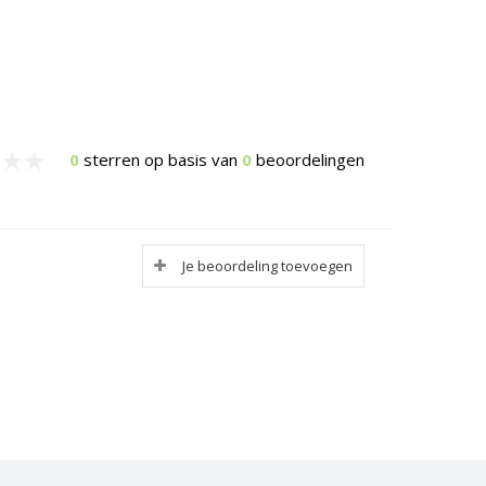
0
sterren op basis van
0
beoordelingen
Je beoordeling toevoegen