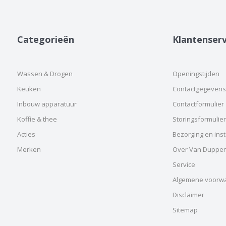
Categorieën
Klantenserv
Wassen & Drogen
Openingstijden
Keuken
Contactgegevens
Inbouw apparatuur
Contactformulier
Koffie & thee
Storingsformulier
Acties
Bezorging en insta
Merken
Over Van Duppe
Service
Algemene voorw
Disclaimer
Sitemap