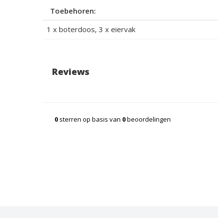
Toebehoren:
1 x boterdoos, 3 x eiervak
Reviews
0
sterren op basis van
0
beoordelingen