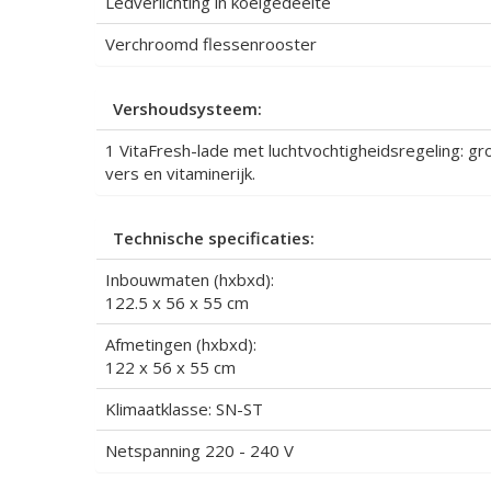
Ledverlichting in koelgedeelte
Verchroomd flessenrooster
Vershoudsysteem:
1 VitaFresh-lade met luchtvochtigheidsregeling: gro
vers en vitaminerijk.
Technische specificaties:
Inbouwmaten (hxbxd):
122.5 x 56 x 55 cm
Afmetingen (hxbxd):
122 x 56 x 55 cm
Klimaatklasse: SN-ST
Netspanning 220 - 240 V