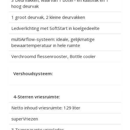
3 Deurvakken, waarvan 1 boter- en kaasvak en 1
hoog deurvak
1 groot deurvak, 2 kleine deurvakken
Ledverlichting met SoftStart in koelgedeelte
multiAirflow-systeem: ideale, gelijkmatige
bewaartemperatuur in hele ruimte
Verchroomd flessenrooster, Bottle cooler
Vershoudsysteem:
4-Sterren vriesruimte:
Netto inhoud vriesruimte: 129 liter
superVriezen
3 Transparante vrieslades