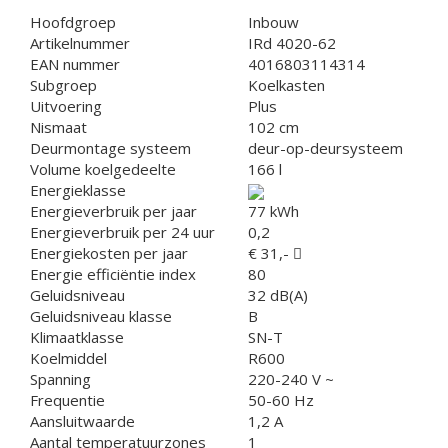
Hoofdgroep
Inbouw
Artikelnummer
IRd 4020-62
EAN nummer
4016803114314
Subgroep
Koelkasten
Uitvoering
Plus
Nismaat
102 cm
Deurmontage systeem
deur-op-deursysteem
Volume koelgedeelte
166 l
Energieklasse
Energieverbruik per jaar
77 kWh
Energieverbruik per 24 uur
0,2
Energiekosten per jaar
€ 31,-
Energie efficiëntie index
80
Geluidsniveau
32 dB(A)
Geluidsniveau klasse
B
Klimaatklasse
SN-T
Koelmiddel
R600
Spanning
220-240 V ~
Frequentie
50-60 Hz
Aansluitwaarde
1,2 A
Aantal temperatuurzones
1