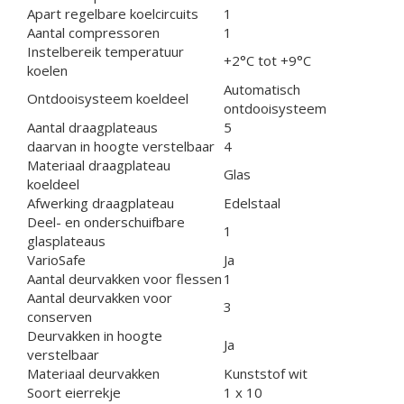
Apart regelbare koelcircuits
1
Aantal compressoren
1
Instelbereik temperatuur
+2°C tot +9°C
koelen
Automatisch
Ontdooisysteem koeldeel
ontdooisysteem
Aantal draagplateaus
5
daarvan in hoogte verstelbaar
4
Materiaal draagplateau
Glas
koeldeel
Afwerking draagplateau
Edelstaal
Deel- en onderschuifbare
1
glasplateaus
VarioSafe
Ja
Aantal deurvakken voor flessen
1
Aantal deurvakken voor
3
conserven
Deurvakken in hoogte
Ja
verstelbaar
Materiaal deurvakken
Kunststof wit
Soort eierrekje
1 x 10