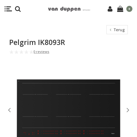
0
Terug
Pelgrim IK8093R
0 reviews