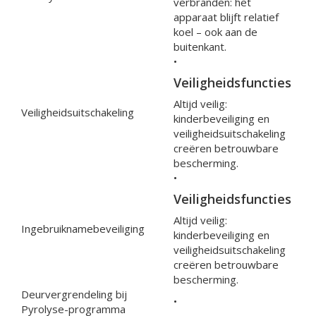
verbranden: het
apparaat blijft relatief
koel – ook aan de
buitenkant.
•
Veiligheidsfuncties
Altijd veilig:
Veiligheidsuitschakeling
kinderbeveiliging en
veiligheidsuitschakeling
creëren betrouwbare
bescherming.
•
Veiligheidsfuncties
Altijd veilig:
Ingebruiknamebeveiliging
kinderbeveiliging en
veiligheidsuitschakeling
creëren betrouwbare
bescherming.
Deurvergrendeling bij
•
Pyrolyse-programma