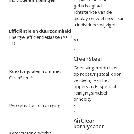
Individuele instellingen
geluidssignaal,
lichtsterkte van de
display en veel meer kan
u individueel wijzigen.
Efficiëntie en duurzaamheid
Energie-efficiëntieklasse (A+++
A+
- D)
•
CleanSteel
Geen vingerafdrukken
Roestvrijstalen front met
op roestvrij staal: door
CleanSteel*
verdeling van het
oppervlak is speciaal
reinigingsmiddel
onnodig.
Pyrolytische zelfreiniging
•
•
AirClean-
katalysator
Katalysator onverhit