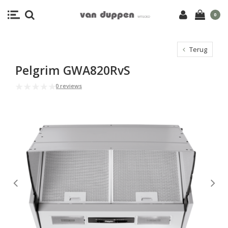
0
Terug
Pelgrim GWA820RvS
0 reviews