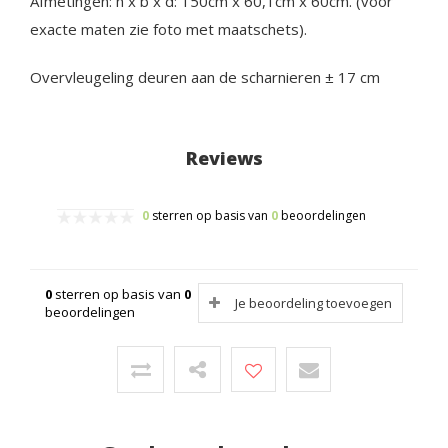
Afmetingen: h x b x d: 150cm x 60,1cm x 60cm. (voor
exacte maten zie foto met maatschets).
Overvleugeling deuren aan de scharnieren ± 17 cm
Reviews
0
sterren op basis van
0
beoordelingen
0
sterren op basis van
0
Je beoordeling toevoegen
beoordelingen