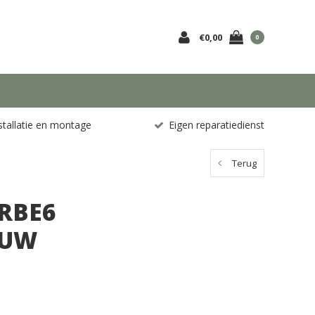
€0,00
0
stallatie en montage
Eigen reparatiedienst
Terug
RBE6
AUW