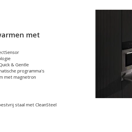
pwarmen met
ectSensor
logie
Quick & Gentle
matische programma's
om met magnetron
estvrij staal met CleanSteel