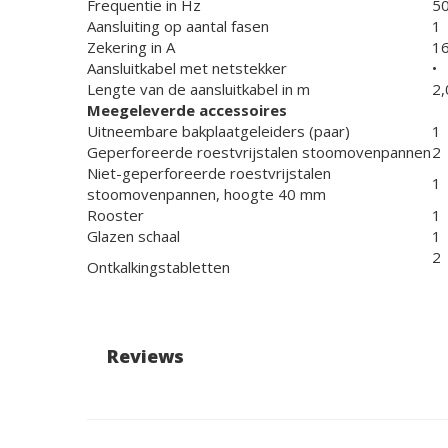
Frequentie in Hz
5
Aansluiting op aantal fasen
1
Zekering in A
1
Aansluitkabel met netstekker
•
Lengte van de aansluitkabel in m
2,
Meegeleverde accessoires
Uitneembare bakplaatgeleiders (paar)
1
Geperforeerde roestvrijstalen stoomovenpannen
2
Niet-geperforeerde roestvrijstalen
1
stoomovenpannen, hoogte 40 mm
Rooster
1
Glazen schaal
1
2
Ontkalkingstabletten
Reviews