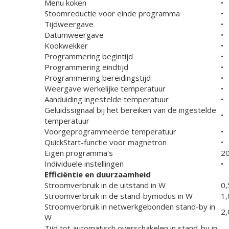
Menu koken
•
Stoomreductie voor einde programma
•
Tijdweergave
•
Datumweergave
•
Kookwekker
•
Programmering begintijd
•
Programmering eindtijd
•
Programmering bereidingstijd
•
Weergave werkelijke temperatuur
•
Aanduiding ingestelde temperatuur
•
Geluidssignaal bij het bereiken van de ingestelde
•
temperatuur
Voorgeprogrammeerde temperatuur
•
QuickStart-functie voor magnetron
•
Eigen programma's
2
Individuele instellingen
•
Efficiëntie en duurzaamheid
Stroomverbruik in de uitstand in W
0,
Stroomverbruik in de stand-bymodus in W
1,
Stroomverbruik in netwerkgebonden stand-by in
2,
W
Tijd tot automatisch overschakelen in stand-by in