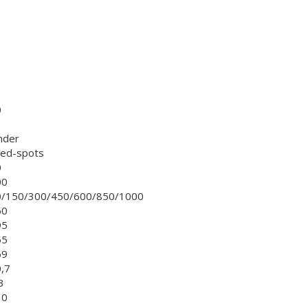
0
nder
led-spots
0
00
0/150/300/450/600/850/1000
50
95
55
69
,7
3
30