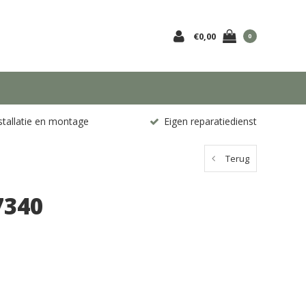
€0,00
0
stallatie en montage
Eigen reparatiedienst
Terug
7340