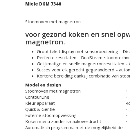
Miele DGM 7340
Stoomoven met magnetron
voor gezond koken en snel o
magnetron.
Groot tekstdisplay met sensorbediening –
Dir
Perfecte resultaten –
DualSteam-stoomtechno
Gelijkmatige en snelle magnetronresultaten –
Succes voor elk gerecht gegarandeerd –
auto
Kortere bereiding dankzij
combinatie van sto
Model en design
Stoomoven met magnetron
•
ContourLine
•
Kleur apparaat
Ro
Quick & Gentle
•
Externe stoomopwekking
•
Koken menu zonder smaakoverdracht
•
Automatisch programma met de mogelijkheid de