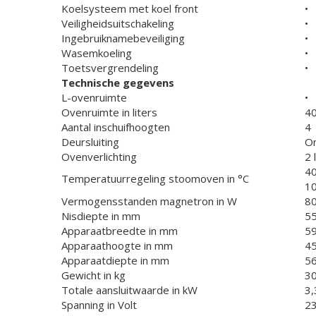
Koelsysteem met koel front
•
Veiligheidsuitschakeling
•
Ingebruiknamebeveiliging
•
Wasemkoeling
•
Toetsvergrendeling
•
Technische gegevens
L-ovenruimte
•
Ovenruimte in liters
4
Aantal inschuifhoogten
4
Deursluiting
O
Ovenverlichting
2 
4
Temperatuurregeling stoomoven in °C
1
Vermogensstanden magnetron in W
8
Nisdiepte in mm
5
Apparaatbreedte in mm
5
Apparaathoogte in mm
4
Apparaatdiepte in mm
5
Gewicht in kg
30
Totale aansluitwaarde in kW
3,
Spanning in Volt
2