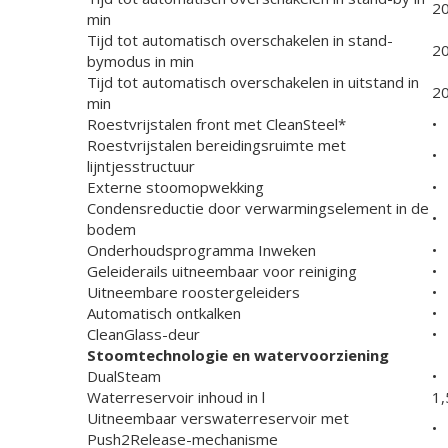
2
min
Tijd tot automatisch overschakelen in stand-
2
bymodus in min
Tijd tot automatisch overschakelen in uitstand in
2
min
Roestvrijstalen front met CleanSteel*
•
Roestvrijstalen bereidingsruimte met
•
lijntjesstructuur
Externe stoomopwekking
•
Condensreductie door verwarmingselement in de
•
bodem
Onderhoudsprogramma Inweken
•
Geleiderails uitneembaar voor reiniging
•
Uitneembare roostergeleiders
•
Automatisch ontkalken
•
CleanGlass-deur
•
Stoomtechnologie en watervoorziening
DualSteam
•
Waterreservoir inhoud in l
1,
Uitneembaar verswaterreservoir met
•
Push2Release-mechanisme