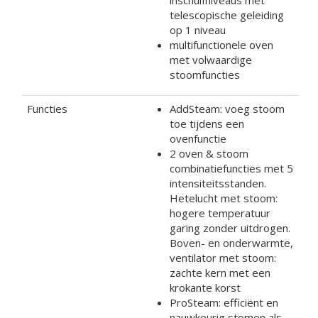
inschuifniveaus met
telescopische geleiding
op 1 niveau
multifunctionele oven
met volwaardige
stoomfuncties
Functies
AddSteam: voeg stoom
toe tijdens een
ovenfunctie
2 oven & stoom
combinatiefuncties met 5
intensiteitsstanden.
Hetelucht met stoom:
hogere temperatuur
garing zonder uitdrogen.
Boven- en onderwarmte,
ventilator met stoom:
zachte kern met een
krokante korst
ProSteam: efficiënt en
nauwkeurig stomen als