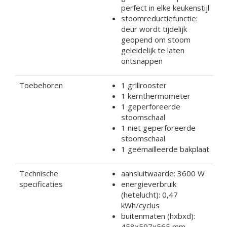
perfect in elke keukenstijl
stoomreductiefunctie:
deur wordt tijdelijk
geopend om stoom
geleidelijk te laten
ontsnappen
Toebehoren
1 grillrooster
1 kernthermometer
1 geperforeerde
stoomschaal
1 niet geperforeerde
stoomschaal
1 geëmailleerde bakplaat
Technische
aansluitwaarde: 3600 W
specificaties
energieverbruik
(hetelucht): 0,47
kWh/cyclus
buitenmaten (hxbxd):
458x597x565 mm