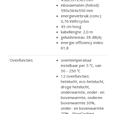
inbouwmaten (hxbxd):
590x564x550 mm
energieverbruik (conv.):
0,76 kWh/cyclus
45 cm hoog
kabellengte: 2,0 m
geluidsniveau: 38 dB(A)
energie-efficiency index:
61,8
Ovenfuncties
oventemperatuur
instelbaar per 5 ºC, van
30 - 250 ºC
12 ovenfuncties:
hetelucht, eco-hetelucht,
droge hetelucht,
onderwarmte, onder- en
bovenwarmte, onderen
bovenwarmte 30%,
onder- en bovenwarmte
70% - SlowCooking,