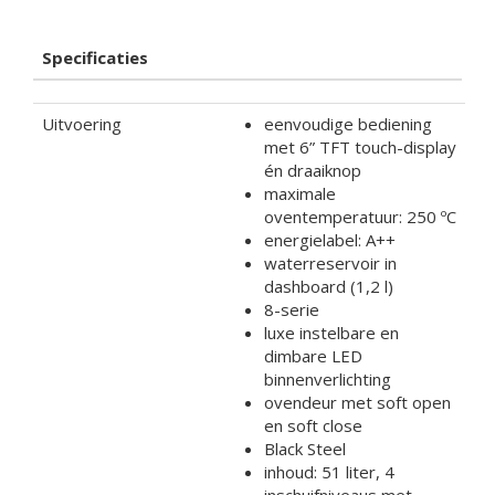
Specificaties
Uitvoering
eenvoudige bediening
met 6” TFT touch-display
én draaiknop
maximale
oventemperatuur: 250 ºC
energielabel: A++
waterreservoir in
dashboard (1,2 l)
8-serie
luxe instelbare en
dimbare LED
binnenverlichting
ovendeur met soft open
en soft close
Black Steel
inhoud: 51 liter, 4