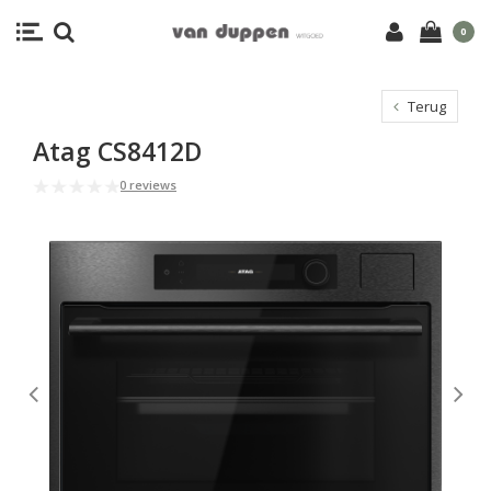
0
Terug
Atag CS8412D
0 reviews