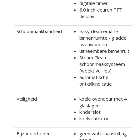
digitale timer
6.0 inch kleuren TFT
display
Schoonmaakbaarheid
easy clean emaille
binnenruimte / gladde
ovenwanden
uitneembare binnenruit
Steam Clean
schoonmaaksysteem
(weekt vuil los)
automatische
ontkalkindicatie
Veiligheid
koele ovendeur met 4
glaslagen
kinderslot
koelventilator
Bijzonderheden
geen wateraansluiting