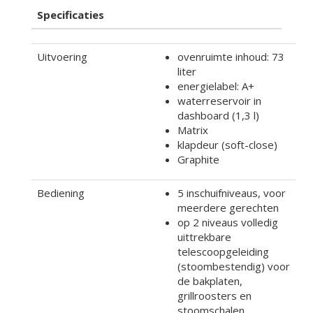
Specificaties
Uitvoering
ovenruimte inhoud: 73
liter
energielabel: A+
waterreservoir in
dashboard (1,3 l)
Matrix
klapdeur (soft-close)
Graphite
Bediening
5 inschuifniveaus, voor
meerdere gerechten
op 2 niveaus volledig
uittrekbare
telescoopgeleiding
(stoombestendig) voor
de bakplaten,
grillroosters en
stoomschalen