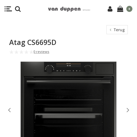
0
Terug
Atag CS6695D
0 reviews