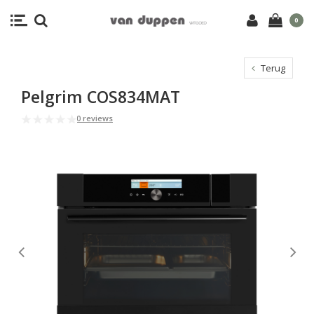
0
Terug
Pelgrim COS834MAT
0 reviews