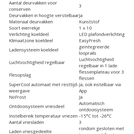
Aantal deurvakken voor
3
conserven
Deurvakken in hoogte verstelbaar
Ja
Materiaal deurvakken
Kunststof
Soort eierrekje
1 x 10
Verlichting koeldeel
LED plafondverlichting
Klimaatzone koeldeel
EasyFresh
geïntegreerde
Ladensysteem koeldeel
looprails
Luchtvochtigheid
Luchtvochtigheid regelbaar
regelbaar in 1 lade
flessenplateau voor 3
Flesopslag
flessen
SuperCool automaat met resttijd-
Ja, ook instelbaar via
weergave
App
NoFrost
Ja
Automatisch
Ontdooisysteem vriesdeel
ontdooisysteem
Instelbereik temperatuur vriezen
-15°C tot -26°C
Aantal vriesladen
3
rondom gesloten met
Laden vriesgedeelte