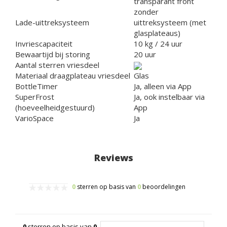
transparant front
zonder
Lade-uittreksysteem
uittreksysteem (met
glasplateaus)
Invriescapaciteit
10 kg / 24 uur
Bewaartijd bij storing
20 uur
Aantal sterren vriesdeel
Materiaal draagplateau vriesdeel
Glas
BottleTimer
Ja, alleen via App
SuperFrost
Ja, ook instelbaar via
(hoeveelheidgestuurd)
App
VarioSpace
Ja
Reviews
0
sterren op basis van
0
beoordelingen
0
sterren op basis van
0