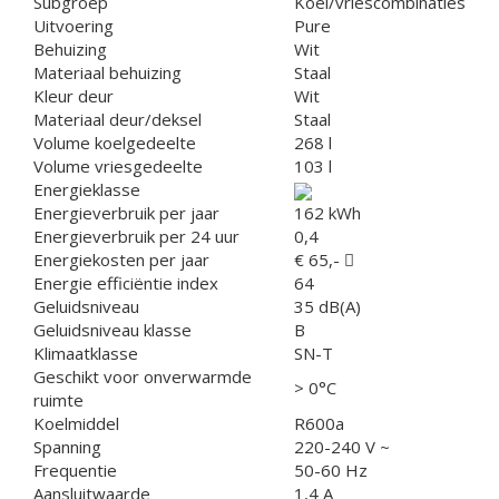
Subgroep
Koel/vriescombinaties
Uitvoering
Pure
Behuizing
Wit
Materiaal behuizing
Staal
Kleur deur
Wit
Materiaal deur/deksel
Staal
Volume koelgedeelte
268 l
Volume vriesgedeelte
103 l
Energieklasse
Energieverbruik per jaar
162 kWh
Energieverbruik per 24 uur
0,4
Energiekosten per jaar
€ 65,-
Energie efficiëntie index
64
Geluidsniveau
35 dB(A)
Geluidsniveau klasse
B
Klimaatklasse
SN-T
Geschikt voor onverwarmde
> 0°C
ruimte
Koelmiddel
R600a
Spanning
220-240 V ~
Frequentie
50-60 Hz
Aansluitwaarde
1,4 A