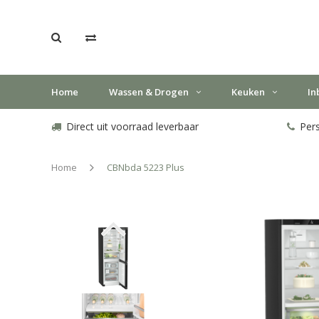
Home
Wassen & Drogen
Keuken
In
Direct uit voorraad leverbaar
Pers
Home
CBNbda 5223 Plus