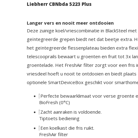
Liebherr CBNbda 5223 Plus
Langer vers en nooit meer ontdooien
Deze zuinige koel/vriescombinatie in BlackSteel met 
geïntegreerde grepen biedt net dat beetje extra. 
het geïntegreerde flessenplateau bieden extra flexibi
telescooprails bewaart u groenten en fruit tot 3x la
groentelade. Het FreshAir filter zorgt voor een fris 
vriesdeel hoeft u nooit te ontdooien en biedt plaat
optionele SmartDeviceBox geschikt voor smarthome
Perfecte bewaarklimaat voor verse groente en
BioFresh (0°C)
Zacht aanraken is voldoende.
Tiptoets bediening
Een koelkast die fris ruikt.
FreshAir filter