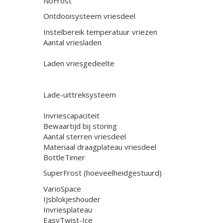
NoFrost
Ontdooisysteem vriesdeel
Instelbereik temperatuur vriezen
Aantal vriesladen
Laden vriesgedeelte
Lade-uittreksysteem
Invriescapaciteit
Bewaartijd bij storing
Aantal sterren vriesdeel
Materiaal draagplateau vriesdeel
BottleTimer
SuperFrost (hoeveelheidgestuurd)
VarioSpace
IJsblokjeshouder
Invriesplateau
EasyTwist-Ice