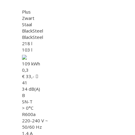
Plus
Zwart
Staal
BlackSteel
BlackSteel
218 l
103 l
109 kWh
0,3
€ 33,-
41
34 dB(A)
B
SN-T
> 0°C
R600a
220-240 V ~
50/60 Hz
1,4 A