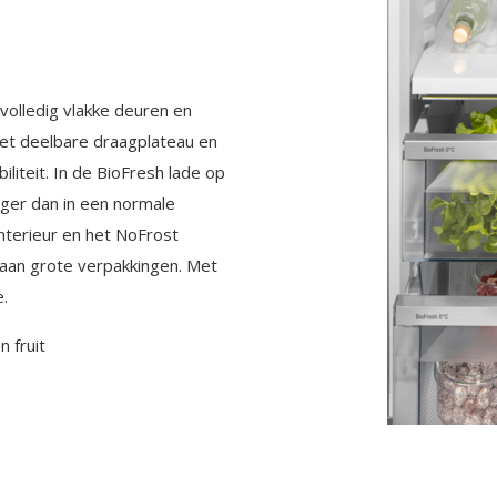
volledig vlakke deuren en
Het deelbare draagplateau en
liteit. In de BioFresh lade op
nger dan in een normale
interieur en het NoFrost
s aan grote verpakkingen. Met
.
 fruit