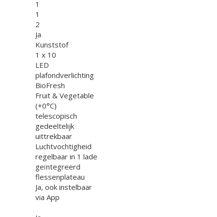
1
1
2
Ja
Kunststof
1 x 10
LED
plafondverlichting
BioFresh
Fruit & Vegetable
(+0°C)
telescopisch
gedeeltelijk
uittrekbaar
Luchtvochtigheid
regelbaar in 1 lade
geïntegreerd
flessenplateau
Ja, ook instelbaar
via App