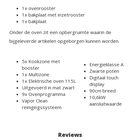
1x ovenrooster
1x bakplaat met inzetrooster
1x bakplaat
Onder de oven zit een opbergruimte waarin de
bijgeleverde artikelen opgeborgen kunnen worden.
5x Kookzone met
Energieklasse A
booster
Zwarte poten
1x Multizone
Digitaal touch
1x Elektrische oven 115L
display
Uitgevoerd in mat zwart
90cm breed
9x Ovenprogramma
10,6kW
Vapor Clean
aansluitwaarde
reinigingssysteem
Reviews