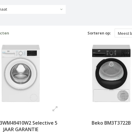
maat
ucten
Sorteren op:
Meest 
3WM49410W2 Selective 5
Beko BM3T3722B
JAAR GARANTIE