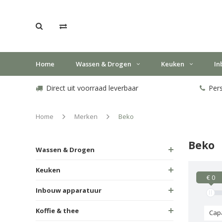
Home
Wassen & Drogen
Keuken
In
Direct uit voorraad leverbaar
Pers
Home
Merken
Beko
Beko
Wassen & Drogen
Keuken
€ 0
Inbouw apparatuur
Koffie & thee
Capa