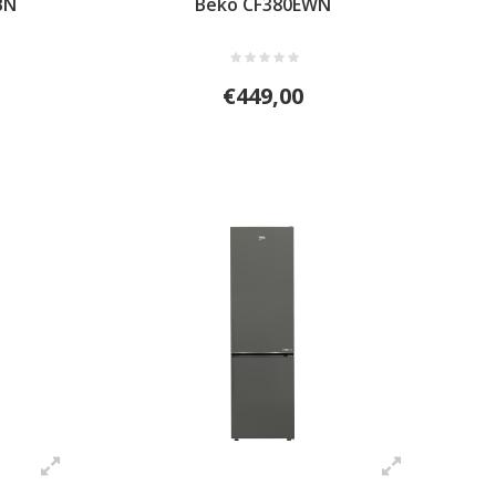
BN
Beko CF380EWN
€449,00