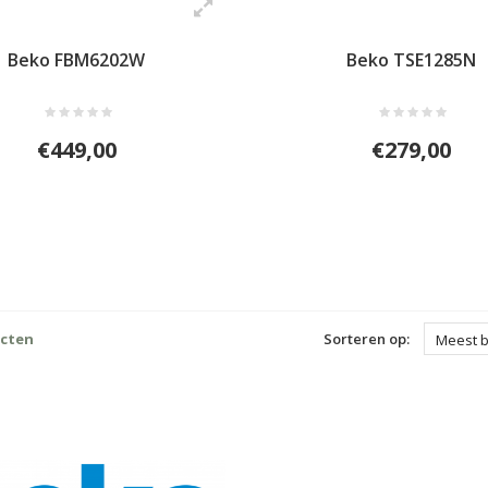
Beko FBM6202W
Beko TSE1285N
€449,00
€279,00
ucten
Sorteren op:
Meest 