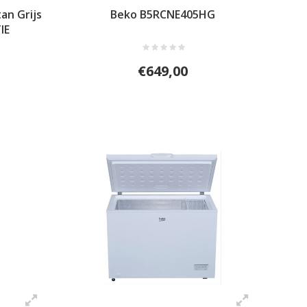
n Grijs
Beko B5RCNE405HG
IE
€649,00