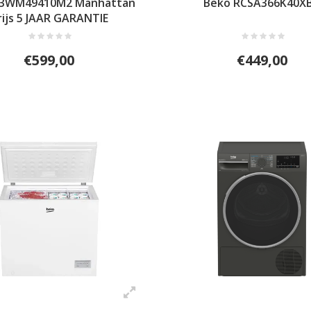
B3WM49410M2 Manhattan
Beko RCSA366K40X
rijs 5 JAAR GARANTIE
€599,00
€449,00