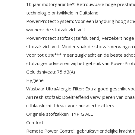
10 jaar motorgarantie*: Betrouwbare hoge prestati
technologie ontwikkeld in Duitsland.
PowerProtect System: Voor een langdurig hoog scho
wanneer de stofzak zich vult
PowerProtect stofzak (zelfsluitend) verzekert hoge
stofzak zich vult. Minder vaak de stofzak vervangen
Voor tot 60%*** meer zuigkracht en de beste scho
stofzuiger adviseren wij het ​​gebruik van PowerPro
Geluidsniveau: 75 dB(A)
Hygiëne
Wasbaar UltraAllergie Filter: Extra goed geschikt v
AirFresh stofzak: Doeltreffend verwijderen van on
uitblaaslucht. Ideaal voor huisdierbezitters.
Originele stofzakken: TYP G ALL
Comfort
Remote Power Control: gebruiksvriendelijke kracht r