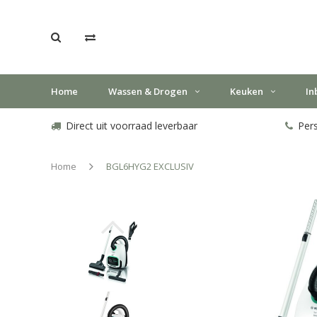
Home
Wassen & Drogen
Keuken
In
Direct uit voorraad leverbaar
Pers
Home
BGL6HYG2 EXCLUSIV