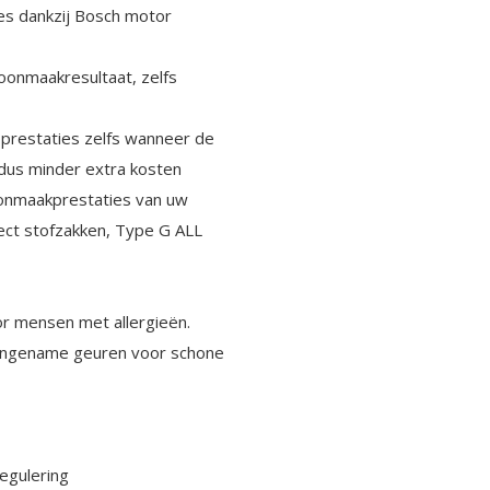
es dankzij Bosch motor
onmaakresultaat, zelfs
 prestaties zelfs wanneer de
 dus minder extra kosten
onmaakprestaties van uw
tect stofzakken, Type G ALL
oor mensen met allergieën.
aangename geuren voor schone
egulering