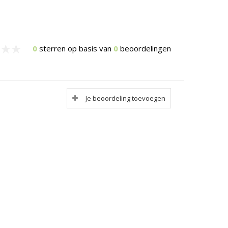
0
sterren op basis van
0
beoordelingen
Je beoordeling toevoegen