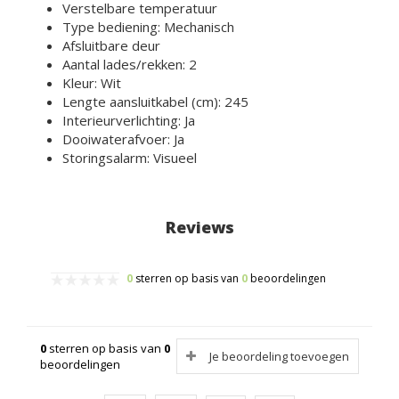
Verstelbare temperatuur
Type bediening
:
Mechanisch
Afsluitbare deur
Aantal lades/rekken
:
2
Kleur
:
Wit
Lengte aansluitkabel (cm)
:
245
Interieurverlichting
:
Ja
Dooiwaterafvoer
:
Ja
Storingsalarm
:
Visueel
Reviews
0
sterren op basis van
0
beoordelingen
0
sterren op basis van
0
Je beoordeling toevoegen
beoordelingen